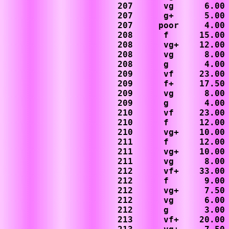
207      vg      6.00

207      g+      5.00

207     poor     4.00

208      f      15.00

208      vg+    12.00

208      vg      8.00

208      g       4.00

209      vf     23.00

209      f+     17.50

209      vg      8.00

209      g       4.00

210      vf     23.00

210      f      12.00

210      vg+    10.00

211      f      12.00

211      vg+    10.00

211      vg      8.00

212      vf+    33.00

212      f       9.00

212      vg+     7.50

212      vg      6.00

212      g       3.00

213      vf+    20.00
