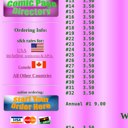
#13   3.50

#14   3.50

#15   3.50

#16   3.50

#17   3.50

#18   3.50

Ordering Info:
#19   3.50

#22   3.50

s&h rates for:
#23   3.50

#24   3.50

USA
#25   3.50

including
territories & APOs
#26   3.50

#27   3.50

Canada
#28   3.50

All Other Countries
#29   3.50

#30   3.50

#31   3.50

online ordering:
#32   3.50

Annual #1 9.00
W
#1a   3.50
