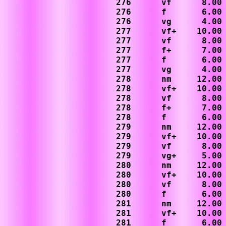
276      vf      8.00

276      f       6.00

276      vg      4.00

277      vf+    10.00

277      vf      8.00

277      f+      7.00

277      f       6.00

277      vg      4.00

278      nm     12.00

278      vf+    10.00

278      vf      8.00

278      f+      7.00

278      f       6.00

279      nm     12.00

279      vf+    10.00

279      vf      8.00

279      vg+     5.00

280      nm     12.00

280      vf+    10.00

280      vf      8.00

280      f       6.00

281      nm     12.00

281      vf+    10.00

281      f       6.00
