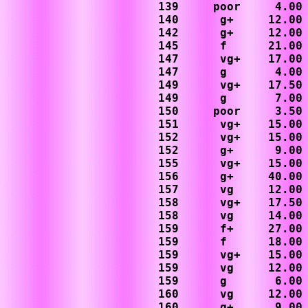
139     poor     4.00 
140      g+     12.00

142      g+     12.00 
145      f      21.00

147      vg+    17.00 
147      g       4.00 
149      vg+    17.50

149      g       7.00

150     poor     3.50

151      vg+    15.00

152      vg+    15.00

152      g+      9.00

155      vg+    15.00

156      g+     40.00

157      vg     12.00

158      vg+    17.50

158      vg     14.00

159      f+     27.00

159      f      18.00

159      vg+    15.00

159      vg     12.00

159      g       6.00

160      vg     12.00

160      g+      9.00
