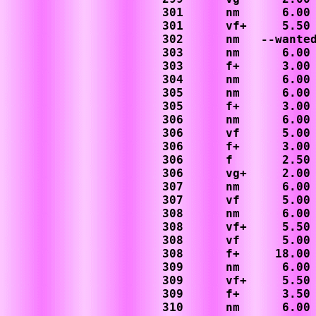
301      nm      6.00

301      vf+     5.50

302      nm   --wanted
303      nm      6.00

303      f+      3.00

304      nm      6.00

305      nm      6.00

305      f+      3.00

306      nm      6.00

306      vf      5.00

306      f+      3.00

306      f       2.50

306      vg+     2.00

307      nm      6.00

307      vf      5.00

308      nm      6.00

308      vf+     5.50

308      vf      5.00

308      f+     18.00
309      nm      6.00

309      vf+     5.50

309      f+      3.50

310      nm      6.00
