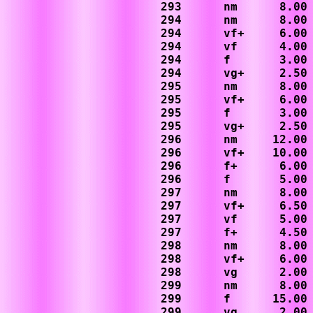
293      nm      8.00

294      nm      8.00

294      vf+     6.00

294      vf      4.00

294      f       3.00

294      vg+     2.50

295      nm      8.00

295      vf+     6.00

295      f       3.00

295      vg+     2.50

296      nm     12.00

296      vf+    10.00

296      f+      6.00

296      f       5.00

297      nm      8.00

297      vf+     6.50

297      vf      5.00

297      f+      4.50

298      nm      8.00

298      vf+     6.00

298      vg      2.00

299      nm      8.00

299      f      15.00
299      vg      2.00
