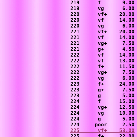
219      f       9.00 
219      vg      6.00

220      vf+    20.00

220      vf     14.00

220      vg      6.00

221      vf+    20.00

221      vf     14.00

221      vg+     7.50

221      g+      4.50

222      vf     14.00

222      vf     13.00 
222      f+     11.50

222      vg+     7.50

222      vg      6.00

223      f+     24.00

223      g+      7.50

223      g       5.00

224      f      15.00

224      vg+    12.50

224      vg     10.00

224      g       5.00

225      vf+    53.00
225      f+     22.00
