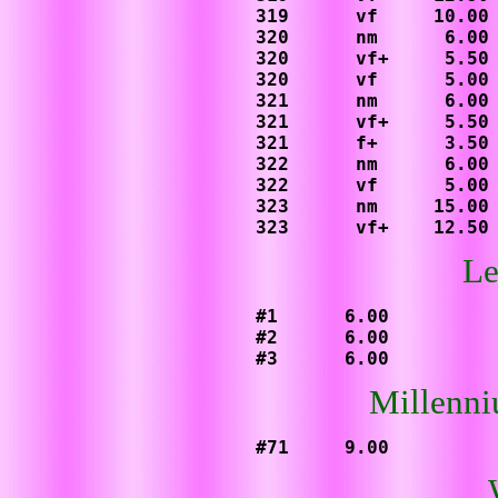
319      vf     10.00

320      nm      6.00

320      vf+     5.50

320      vf      5.00

321      nm      6.00

321      vf+     5.50

321      f+      3.50

322      nm      6.00

322      vf      5.00

323      nm     15.00

323      vf+    12.50
Le
#1      6.00

#2      6.00

#3      6.00
Millenni
#71     9.00