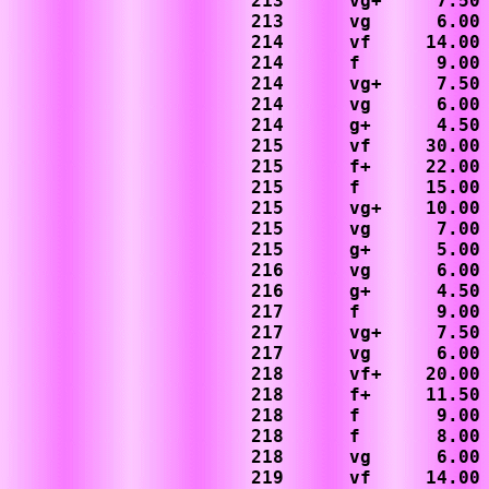
213      vg+     7.50

213      vg      6.00

214      vf     14.00

214      f       9.00

214      vg+     7.50

214      vg      6.00

214      g+      4.50

215      vf     30.00

215      f+     22.00

215      f      15.00 
215      vg+    10.00

215      vg      7.00

215      g+      5.00

216      vg      6.00

216      g+      4.50

217      f       9.00

217      vg+     7.50

217      vg      6.00

218      vf+    20.00

218      f+     11.50

218      f       9.00

218      f       8.00 
218      vg      6.00

219      vf     14.00
