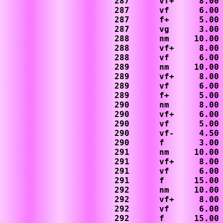
287      vf+     8.00

287      vf      6.00

287      f+      5.00

287      vg      3.00

288      nm     10.00

288      vf+     8.00

288      vf      6.00

289      nm     10.00

289      vf+     8.00

289      vf      6.00

289      f+      5.00

290      nm      8.00

290      vf+     6.00

290      vf      5.00

290      vf-     4.50

290      f       3.00

291      nm     10.00

291      vf+     8.00

291      vf      6.00

291      f      15.00
292      nm     10.00

292      vf+     8.00

292      vf      6.00

292      f      15.00