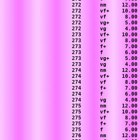
272      nm     12.00

272      vf+    10.00

272      vf      8.00

272      vg+     5.00

272      vg      4.00

273      vf+    10.00

273      vf      8.00

273      f+      7.00

273      f       6.00

273      vg+     5.00

273      vg      4.00

274      nm     12.00

274      vf+    10.00

274      vf      8.00

274      f+      7.00

274      f       6.00

274      vg      4.00

275      nm     12.00

275      vf+    10.00

275      vf      8.00

275      f+      7.00

275      f       6.00

276      nm     12.00
