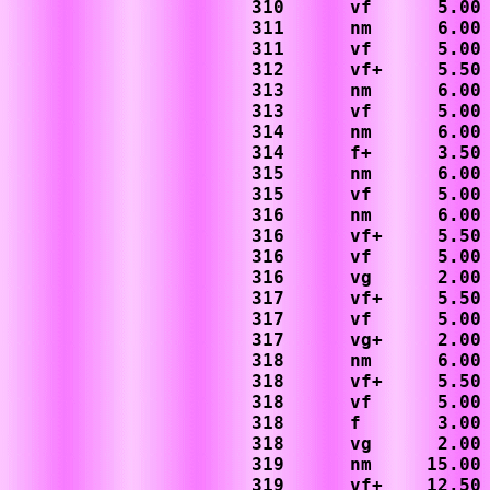
310      vf      5.00

311      nm      6.00

311      vf      5.00

312      vf+     5.50

313      nm      6.00

313      vf      5.00

314      nm      6.00

314      f+      3.50

315      nm      6.00

315      vf      5.00

316      nm      6.00

316      vf+     5.50

316      vf      5.00

316      vg      2.00

317      vf+     5.50

317      vf      5.00

317      vg+     2.00

318      nm      6.00

318      vf+     5.50

318      vf      5.00

318      f       3.00

318      vg      2.00

319      nm     15.00

319      vf+    12.50
