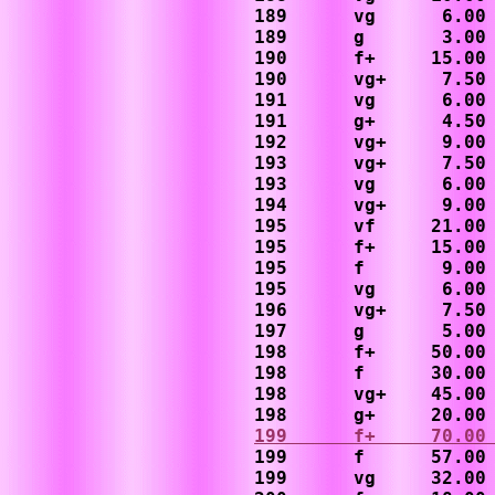
189      vg      6.00

189      g       3.00

190      f+     15.00

190      vg+     7.50

191      vg      6.00

191      g+      4.50

192      vg+     9.00

193      vg+     7.50

193      vg      6.00

194      vg+     9.00

195      vf     21.00

195      f+     15.00

195      f       9.00

195      vg      6.00

196      vg+     7.50

197      g       5.00

198      f+     50.00

198      f      30.00

198      vg+    45.00 
199      f+     70.00
199      f      57.00

199      vg     32.00
