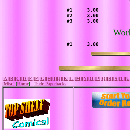
#1     3.00

#2     3.00

#3     3.00
Worl
#1     3.00
[A]
[B]
[C]
[D]
[E]
[F]
[G]
[H]
[I]
[J]
[K]
[L]
[M]
[N]
[O]
[P]
[Q]
[R]
[S]
[T]
[U
[Misc]
[
Home
]
Trade Paperbacks