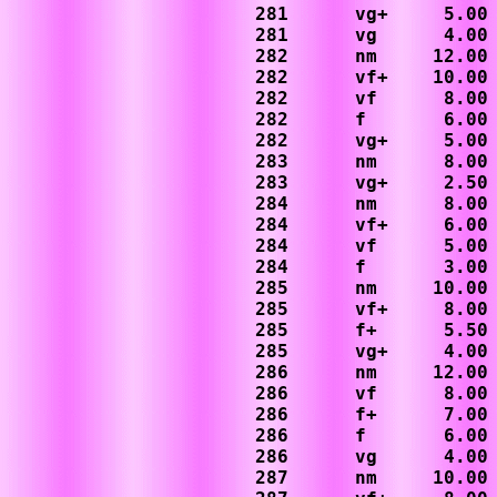
281      vg+     5.00

281      vg      4.00

282      nm     12.00

282      vf+    10.00

282      vf      8.00

282      f       6.00

282      vg+     5.00

283      nm      8.00

283      vg+     2.50

284      nm      8.00

284      vf+     6.00

284      vf      5.00

284      f       3.00

285      nm     10.00

285      vf+     8.00

285      f+      5.50

285      vg+     4.00

286      nm     12.00

286      vf      8.00

286      f+      7.00

286      f       6.00

286      vg      4.00

287      nm     10.00
