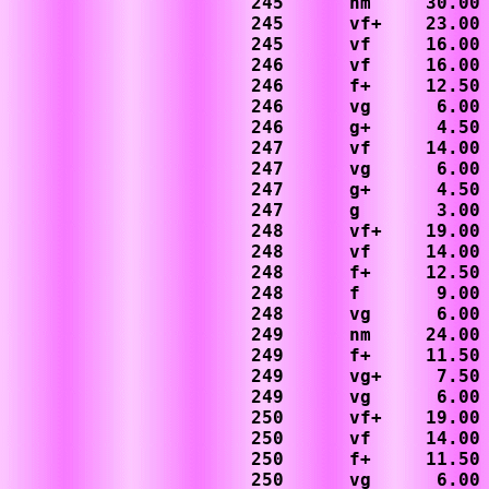
245      nm     30.00

245      vf+    23.00

245      vf     16.00

246      vf     16.00

246      f+     12.50

246      vg      6.00

246      g+      4.50

247      vf     14.00

247      vg      6.00

247      g+      4.50

247      g       3.00

248      vf+    19.00

248      vf     14.00

248      f+     12.50

248      f       9.00

248      vg      6.00

249      nm     24.00

249      f+     11.50

249      vg+     7.50

249      vg      6.00

250      vf+    19.00

250      vf     14.00

250      f+     11.50

250      vg      6.00
