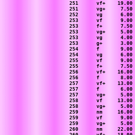
251      vf+    19.00

251      vg+     7.50

252      vg      6.00

253      vf      9.00

253      f+      7.50

253      vg+     5.00

253      vg      4.00

253      g+      3.00

254      f       9.00

254      vg      6.00

255      vf      9.00

255      f+      7.50

256      vf+    16.00

256      f       8.00

257      vf+    13.00

257      f       6.00

257      vg+     5.00

258      vf     13.00

258      vg+     5.00

259      nm     16.00

259      vf      9.00

259      vg+     5.00

260      nm     22.00

260      vf+    18.00
