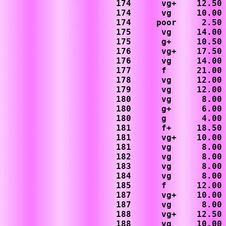
174      vg+    12.50

174      vg     10.00

174     poor     2.50

175      vg     14.00

175      g+     10.50

176      vg+    17.50

176      vg     14.00

177      f      21.00

178      vg     12.00

179      vg     12.00

180      vg      8.00

180      g+      6.00

180      g       4.00 
181      f+     18.50

181      vg+    10.00

181      vg      8.00

182      vg      8.00

183      vg      8.00

184      vg      8.00

185      f      12.00

187      vg+    10.00

187      vg      8.00

188      vg+    12.50

188      vg     10.00
