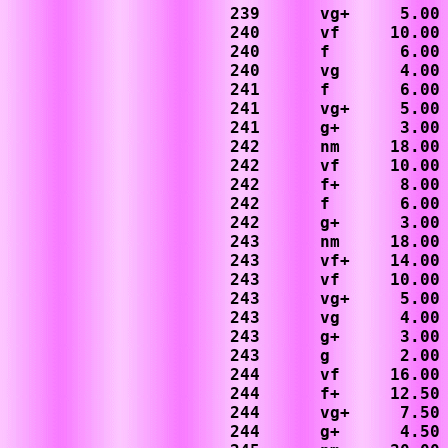
239      vg+     5.00

240      vf     10.00

240      f       6.00

240      vg      4.00

241      f       6.00

241      vg+     5.00

241      g+      3.00

242      nm     18.00

242      vf     10.00

242      f+      8.00

242      f       6.00

242      g+      3.00

243      nm     18.00

243      vf+    14.00

243      vf     10.00

243      vg+     5.00

243      vg      4.00

243      g+      3.00

243      g       2.00

244      vf     16.00

244      f+     12.50

244      vg+     7.50

244      g+      4.50
