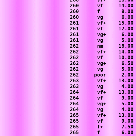
260      vf     14.00

260      f       8.00

260      vg      6.00

261      vf+    15.00

261      vf     12.00

261      vg+     6.00

261      vg      5.00

262      nm     18.00

262      vf+    14.00

262      vf     10.00

262      vg+     6.50

262      vg      5.00

262     poor     2.00

263      vf+    13.00

263      vg      4.00

264      vf+    13.00

264      vf      9.00

264      vg+     5.00

264      vg      4.00

265      vf+    13.00

265      vf      9.00

265      f+      7.50

265      f       6.00
