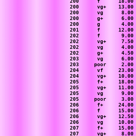
200      f      18.00

200      vg+    13.00

200      vg      8.00

200      g+      6.00

200      g       4.00

201      f      12.00

202      f       9.00

202      vg+     7.50

202      vg      4.00 
202      g+      4.50

203      vg      6.00

203     poor     2.00 
204      vf     23.00 
204      vg+    10.00

205      f+     18.00

205      vg+    11.00

205      vg      9.00

205     poor     3.00

206      f+     24.00

206      f      15.00

206      vg+    12.50

206      vg     10.00

207      f+     15.00

207      vg+     8.00
