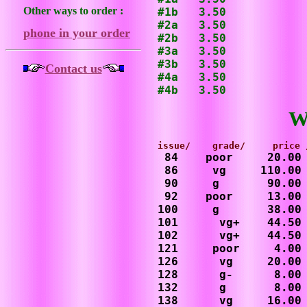
Other ways to order :
#1b   3.50

#2a   3.50

phone in your order
#2b   3.50

#3a   3.50

#3b   3.50

Contact us
#4a   3.50

#4b   3.50
W
 84    poor     20.00 
 86     vg     110.00

 90     g       90.00

 92    poor     13.00

100     g       38.00

101      vg+    44.50

102      vg+    44.50

121     poor     4.00 
126      vg     20.00

128      g-      8.00

132      g       8.00

138      vg     16.00
