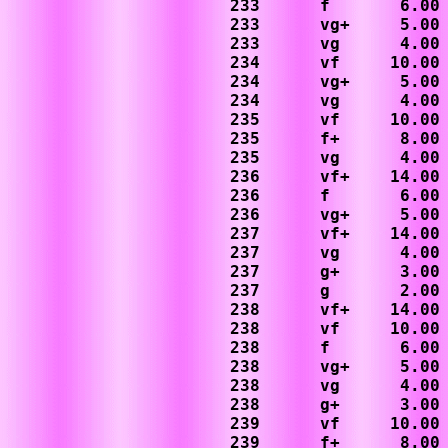
233      f       6.00

233      vg+     5.00

233      vg      4.00

234      vf     10.00

234      vg+     5.00

234      vg      4.00

235      vf     10.00

235      f+      8.00

235      vg      4.00

236      vf+    14.00

236      f       6.00

236      vg+     5.00

237      vf+    14.00

237      vg      4.00

237      g+      3.00

237      g       2.00

238      vf+    14.00

238      vf     10.00

238      f       6.00

238      vg+     5.00

238      vg      4.00

238      g+      3.00

239      vf     10.00

239      f+      8.00
