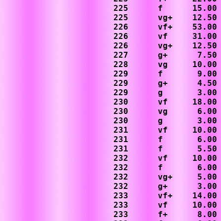
225      f      15.00

225      vg+    12.50

226      vf+    53.00

226      vf     31.00

226      vg+    12.50

227      g+      7.50

228      vg     10.00

229      f       9.00

229      g+      4.50

229      g       3.00

230      vf     18.00

230      vg      6.00

230      g       3.00

231      vf     10.00

231      f       6.00

231      f       5.50 
232      vf     10.00

232      f       6.00

232      vg+     5.00

232      g+      3.00

233      vf+    14.00

233      vf     10.00

233      f+      8.00
