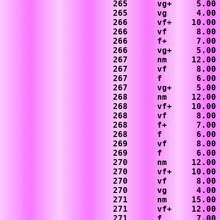
265      vg+     5.00

265      vg      4.00

266      vf+    10.00

266      vf      8.00

266      f+      7.00

266      vg+     5.00

267      nm     12.00

267      vf      8.00

267      f       6.00

267      vg+     5.00

268      nm     12.00

268      vf+    10.00

268      vf      8.00

268      f+      7.00

268      f       6.00

269      vf      8.00

269      f       6.00

270      nm     12.00

270      vf+    10.00

270      vf      8.00

270      vg      4.00

271      nm     15.00

271      vf+    12.00

271      f       7.00
