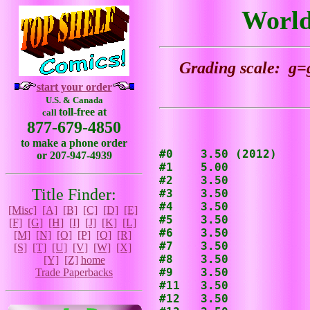
World
Grading scale: g=g
start your order
U.S. & Canada
toll-free at
call
877-679-4850
to make a phone order
#0    3.50 (2012)

or 207-947-4939
#1    5.00

#2    3.50

Title Finder:
#3    3.50

#4    3.50

[Misc]
[A]
[B]
[C]
[D]
[E]
#5    3.50

[F]
[G]
[H]
[I]
[J]
[K]
[L]
#6    3.50

[M]
[N]
[O]
[P]
[Q]
[R]
#7    3.50

[S]
[T]
[U]
[V]
[W]
[X]
#8    3.50

[Y]
[Z]
home
#9    3.50

Trade Paperbacks
#11   3.50

#12   3.50
