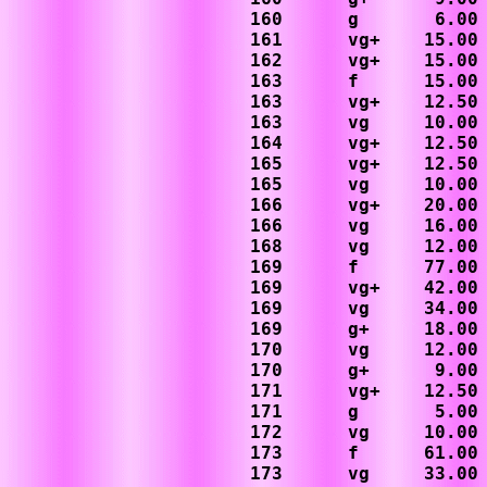
160      g       6.00

161      vg+    15.00

162      vg+    15.00

163      f      15.00

163      vg+    12.50

163      vg     10.00

164      vg+    12.50

165      vg+    12.50

165      vg     10.00

166      vg+    20.00

166      vg     16.00

168      vg     12.00

169      f      77.00

169      vg+    42.00

169      vg     34.00

169      g+     18.00

170      vg     12.00

170      g+      9.00

171      vg+    12.50

171      g       5.00

172      vg     10.00

173      f      61.00

173      vg     33.00
